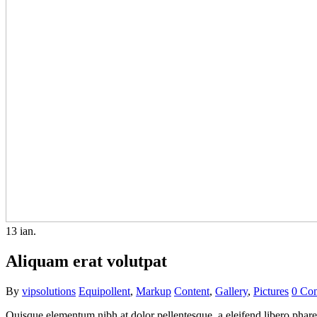
13
ian.
Aliquam erat volutpat
By
vipsolutions
Equipollent
,
Markup
Content
,
Gallery
,
Pictures
0 Co
Quisque elementum nibh at dolor pellentesque, a eleifend libero pharet