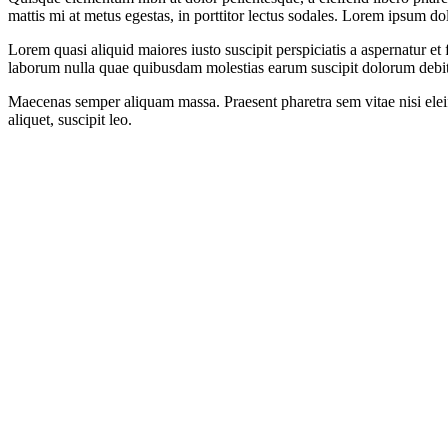
mattis mi at metus egestas, in porttitor lectus sodales. Lorem ipsum do
Lorem quasi aliquid maiores iusto suscipit perspiciatis a aspernatur et 
laborum nulla quae quibusdam molestias earum suscipit dolorum debit
Maecenas semper aliquam massa. Praesent pharetra sem vitae nisi eleife
aliquet, suscipit leo.
Donec sed tincidunt lacus. Duis vehicula aliquam vestibulum. Aenean 
fringilla cursus porttitor. Morbi quis massa id mi pellentesque placera
risus. Aenean eu ultricies nulla, id bibendum libero. Vestibulum dui 
Integer semper quam turpis, id dapibus nunc ultrices at. Vestibulum eget
Proin laoreet, nisl et auctor mollis, felis sapien aliquet felis, nec fa
Curabitur sed sem est.
Share this post
Facebook
Twitter
LinkedIn
Google +
Email
Author