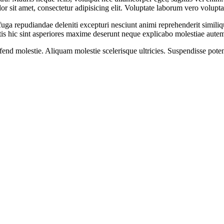
lor sit amet, consectetur adipisicing elit. Voluptate laborum vero volupt
fuga repudiandae deleniti excepturi nesciunt animi reprehenderit similique
is hic sint asperiores maxime deserunt neque explicabo molestiae aute
nd molestie. Aliquam molestie scelerisque ultricies. Suspendisse potent
at mollis mi. Cras ac urna sed nisi auctor venenatis ut id sapien. Viv
t. Nam scelerisque sit amet diam id blandit. Nullam ultrices ligula at lig
augue, malesuada nec tellus vel, egestas condimentum ipsum. Vestibulum
 orci lobortis, imperdiet diam a, ornare eros. Nam porttitor rutrum massa, 
cilisis tellus enim vitae enim. Nam rhoncus enim diam, a consequat nisi bi