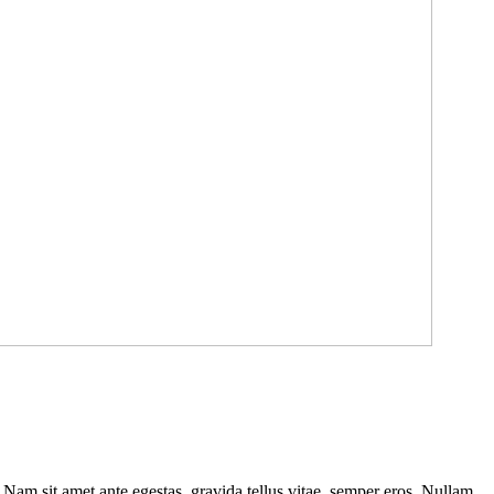
. Nam sit amet ante egestas, gravida tellus vitae, semper eros. Nullam