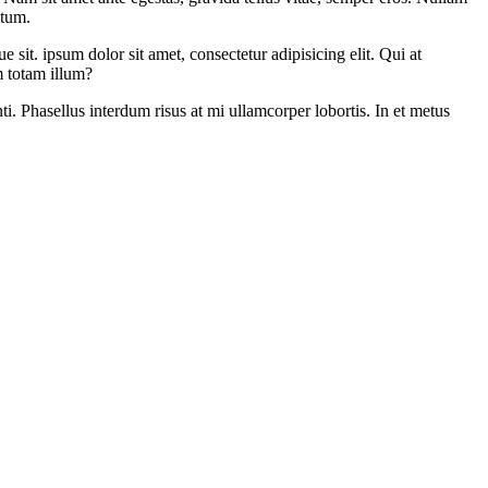
atum.
 sit. ipsum dolor sit amet, consectetur adipisicing elit. Qui at
m totam illum?
i. Phasellus interdum risus at mi ullamcorper lobortis. In et metus
amus commodo lacus lorem, a tristique sapien tempus non. Donec
ula tincidunt, sit amet aliquet mi pellentesque. Aenean eget fermentum
 ut.
eu varius velit facilisis at. Quisque porta elit et viverra suscipit.
bendum pulvinar. Donec aliquam lectus vitae ante pulvinar facilisis.