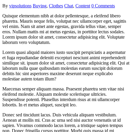
By
vipsolutions
Buying
,
Clothes
Chat
,
Content
0 Comments
Quisque elementum nibh at dolor pellentesque, a eleifend libero
pharetra. Mauris neque felis, volutpat nec ullamcorper eget, sagittis
vel enim. Nam sit amet ante egestas, gravida tellus vitae, semper
eros. Nullam mattis mi at metus egestas, in porttitor lectus sodales.
Lorem ipsum dolor sit amet, consectetur adipisicing elit. Voluptate
laborum vero voluptatum.
Lorem quasi aliquid maiores iusto suscipit perspiciatis a aspernatur
et fuga repudiandae deleniti excepturi nesciunt animi reprehenderit
similique sit. ipsum dolor sit amet, consectetur adipisicing elit. Qui at
laborum nulla quae quibusdam molestias earum suscipit dolorum
debitis hic sint asperiores maxime deserunt neque explicabo
molestiae autem totam illum?
Maecenas semper aliquam massa. Praesent pharetra sem vitae nisi
eleifend molestie. Aliquam molestie scelerisque ultricies.
Suspendisse potenti. Phasellus interdum risus at mi ullamcorper
lobortis. In et metus aliquet, suscipit leo.
Donec sed tincidunt lacus. Duis vehicula aliquam vestibulum.
Aenean at mollis mi. Cras ac urna sed nisi auctor venenatis ut id
sapien. Vivamus commodo lacus lorem, a tristique sapien tempus
non. Donec fringilla cursus porttitor. Morbi quis massa id mi