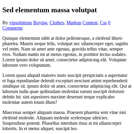
Sed elementum massa volutpat
By
vipsolutions
Buying
,
Clothes
,
Markup
Content
,
Css
0
Comments
Quisque elementum nibh at dolor pellentesque, a eleifend libero
pharetra. Mauris neque felis, volutpat nec ullamcorper eget, sagittis
vel enim. Nam sit amet ante egestas, gravida tellus vitae, semper
eros. Nullam mattis mi at metus egestas, in porttitor lectus sodales.
Lorem ipsum dolor sit amet, consectetur adipisicing elit. Voluptate
laborum vero voluptatum.
Lorem quasi aliquid maiores iusto suscipit perspiciatis a aspernatur
et fuga repudiandae deleniti excepturi nesciunt animi reprehenderit
similique sit. ipsum dolor sit amet, consectetur adipisicing elit. Qui at
laborum nulla quae quibusdam molestias earum suscipit dolorum
debitis hic sint asperiores maxime deserunt neque explicabo
molestiae autem totam illum?
Maecenas semper aliquam massa. Praesent pharetra sem vitae nisi
eleifend molestie. Aliquam molestie scelerisque ultricies.
Suspendisse potenti. Phasellus interdum risus at mi ullamcorper
lobortis. In et metus aliquet, suscipit leo.