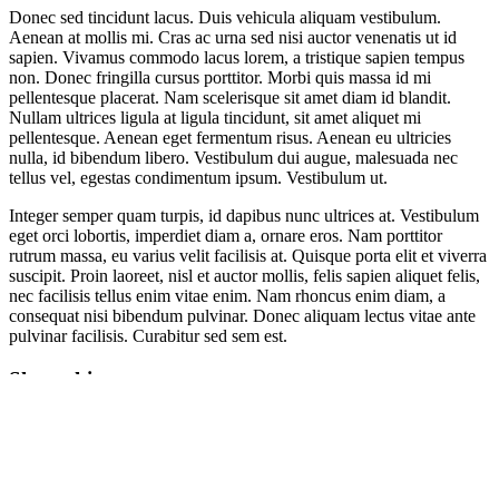
Donec sed tincidunt lacus. Duis vehicula aliquam vestibulum.
Aenean at mollis mi. Cras ac urna sed nisi auctor venenatis ut id
sapien. Vivamus commodo lacus lorem, a tristique sapien tempus
non. Donec fringilla cursus porttitor. Morbi quis massa id mi
pellentesque placerat. Nam scelerisque sit amet diam id blandit.
Nullam ultrices ligula at ligula tincidunt, sit amet aliquet mi
pellentesque. Aenean eget fermentum risus. Aenean eu ultricies
nulla, id bibendum libero. Vestibulum dui augue, malesuada nec
tellus vel, egestas condimentum ipsum. Vestibulum ut.
Integer semper quam turpis, id dapibus nunc ultrices at. Vestibulum
eget orci lobortis, imperdiet diam a, ornare eros. Nam porttitor
rutrum massa, eu varius velit facilisis at. Quisque porta elit et viverra
suscipit. Proin laoreet, nisl et auctor mollis, felis sapien aliquet felis,
nec facilisis tellus enim vitae enim. Nam rhoncus enim diam, a
consequat nisi bibendum pulvinar. Donec aliquam lectus vitae ante
pulvinar facilisis. Curabitur sed sem est.
Share this post
Facebook
Twitter
LinkedIn
Google +
Email
Author