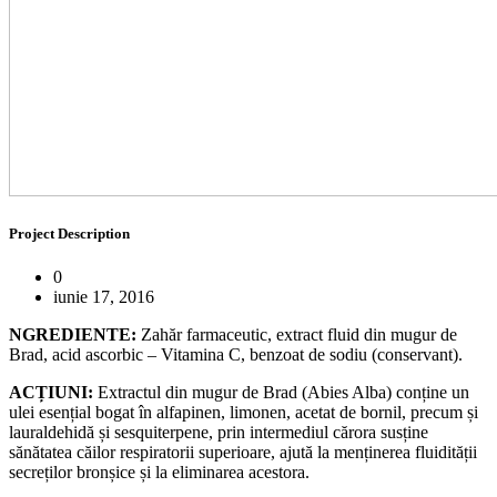
Project Description
0
iunie 17, 2016
NGREDIENTE:
Zahăr farmaceutic, extract fluid din mugur de
Brad, acid ascorbic – Vitamina C, benzoat de sodiu (conservant).
ACȚIUNI:
Extractul din mugur de Brad (Abies Alba) conține un
ulei esențial bogat în alfapinen, limonen, acetat de bornil, precum și
lauraldehidă și sesquiterpene, prin intermediul cărora susține
sănătatea căilor respiratorii superioare, ajută la menținerea fluidității
secreților bronșice și la eliminarea acestora.