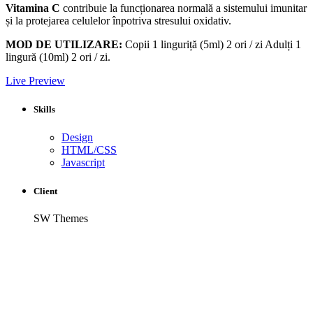
Vitamina C
contribuie la funcționarea normală a sistemului imunitar
și la protejarea celulelor înpotriva stresului oxidativ.
MOD DE UTILIZARE:
Copii 1 linguriță (5ml) 2 ori / zi Adulți 1
lingură (10ml) 2 ori / zi.
Live Preview
Skills
Design
HTML/CSS
Javascript
Client
SW Themes
Share
Facebook
Twitter
LinkedIn
Google +
Email
© Copyright 2017. All Rights Reserved By
Vipsolutions