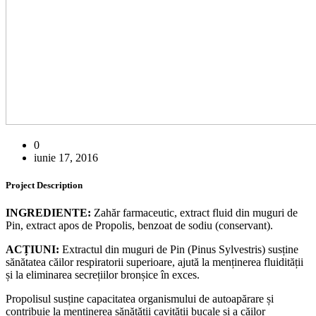
0
iunie 17, 2016
Project Description
INGREDIENTE:
Zahăr farmaceutic, extract fluid din muguri de
Pin, extract apos de Propolis, benzoat de sodiu (conservant).
ACȚIUNI:
Extractul din muguri de Pin (Pinus Sylvestris) susține
sănătatea căilor respiratorii superioare, ajută la menținerea fluidității
și la eliminarea secrețiilor bronșice în exces.
Propolisul susține capacitatea organismului de autoapărare și
contribuie la menținerea sănătății cavității bucale și a căilor